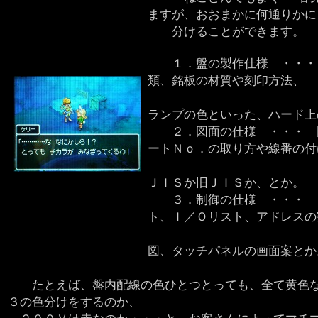
ますが、おおまかに何通りかに
分けることができます。
１．盤の製作仕様 ・・・ 
類、銘板の材質や刻印方法、
機器部品の
ランプの色といった、ハード上
２．図面の仕様 ・・・ 図
ートＮｏ．の取り方や線番の付
図面自体のフ
ＪＩＳか旧ＪＩＳか、とか。
３．制御の仕様 ・・・ タ
ト、Ｉ／Ｏリスト、アドレスの
インターロッ
図、タッチパネルの画面案とか
たとえば、盤内配線の色ひとつとっても、全て黄色な
３の色分けをするのか、