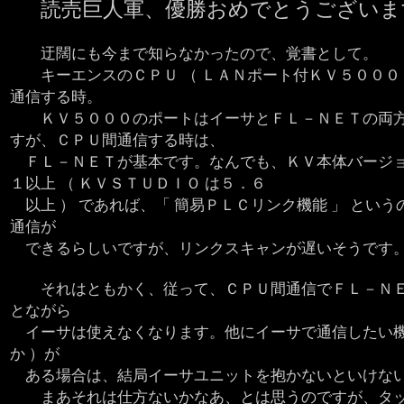
読売巨人軍、優勝おめでとうございます
迂闊にも今まで知らなかったので、覚書として。
キーエンスのＣＰＵ （ ＬＡＮポート付ＫＶ５０００ 
通信する時。
ＫＶ５０００のポートはイーサとＦＬ－ＮＥＴの両
すが、ＣＰＵ間通信する時は、
ＦＬ－ＮＥＴが基本です。なんでも、ＫＶ本体バージ
１以上 （ ＫＶＳＴＵＤＩＯ は５．６
以上 ） であれば、「 簡易ＰＬＣリンク機能 」 とい
通信が
できるらしいですが、リンクスキャンが遅いそうです
それはともかく、従って、ＣＰＵ間通信でＦＬ－ＮＥ
とながら
イーサは使えなくなります。他にイーサで通信したい機器
か ）が
ある場合は、結局イーサユニットを抱かないといけな
まあそれは仕方ないかなあ、とは思うのですが、タッ