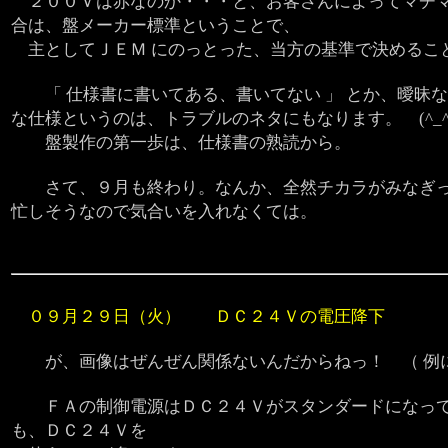
２００Ｖは赤なのか・・・と、お客さんによってマチマ
合は、盤メーカー標準ということで、
主としてＪＥＭ にのっとった、当方の基準で決めるこ
「 仕様書に書いてある、書いてない 」 とか、曖昧
な仕様というのは、トラブルのネタにもなります。 (^_^;
盤製作の第一歩は、仕様書の熟読から。
さて、９月も終わり。なんか、全然チカラがみなぎっ
忙しそうなので気合いを入れなくては。
０９月２９日（火） ＤＣ２４Ｖの電圧降下
が、画像はぜんぜん関係ないんだからねっ！ （ 例に
ＦＡの制御電源はＤＣ２４Ｖがスタンダードになって
も、ＤＣ２４Ｖを