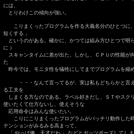
には、
とりわけこの傾向が強い。
こりまくったプログラムを作る大義名分のひとつに、
短くする 」
というのがある。確かに、かつては組み方ひとつで明らか
に ）
スキャンタイムに差が出た。しかし、ＣＰＵの性能が向
た
昨今では、モニタ性を犠牲にしてまでプログラムを縮め
・・・なんて言ってるが、実は私もどちらかと言え
る工夫を
しまくる方なのである。ラベル好きだし、ＳＴやスク
使いたくて仕方ないし、使えそうな
応用命令はみんな使いたい。
こりにこりまくったプログラムがバッチリ動作した
テンションがみるみる高まって、
「 やっぱ俺、天才だわ 」 などとガッツポーズしてし