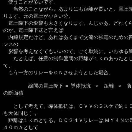
使うことが多いです。
当然のことながら、あまりにも距離が長いと、電圧
ります。元の電圧が小さい分、
電圧降下の影響も大きくなります。んじゃあ、どれく
のか。電圧降下式と言えば
内線規定だけど、あれはあくまで交流の強電のための資
ンスの
影響を考えなくてもいいので、ごく単純に、いわゆる簡
たとえば、任意の制御盤間の距離が１ｋｍあったとし
て、
もう一方のリレーをＯＮさせようとした場合。
線間の電圧降下 ＝ 導体抵抗 × 距離 × 負荷
の断面積
として考えて、導体抵抗は、ＣＶＶの２スケで約１０Ω
も大体同じ ）。
距離は１ｋｍとする。ＤＣ２４Ｖリレーは ＭＹ４Ｎの
４０ｍＡとして