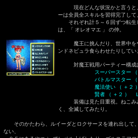
現在どんな状況かと言うと、
ーは全員全スキルを習得完了して
それぞれ計５～６回ずつ転生し
は、「 オレオマエ 」 の仲。
魔王に挑んだり、世界中をウ
ンドネビュラ食らわせたりしてい
対魔王戦用パーティー構成
スーパースター （
バトルマスター （ ＋２
魔法使い （ ＋２ ）
賢者 （ ＋２ ） Ｌ
装備は見た目重視。ねこみみ
く、全滅してみたり。
そのかたわら、ルイーダとロクサーヌを連れ出して、メ
ない、